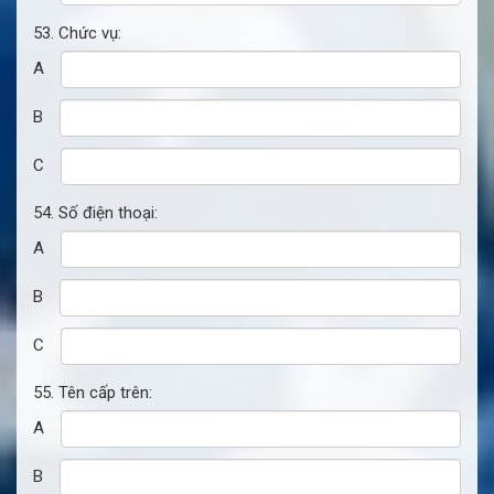
53. Chức vụ:
A
B
C
54. Số điện thoại:
A
B
C
55. Tên cấp trên:
A
B