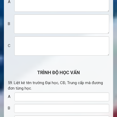
A
B
C
TRÌNH ĐỘ HỌC VẤN
59. Liệt kê tên trường Đại học, CĐ, Trung cấp mà đương
đơn từng học.
A
B