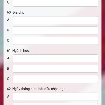
C
60. Địa chỉ:
A
B
C
61. Ngành học:
A
B
C
62. Ngày tháng năm bắt đầu nhập học:
A